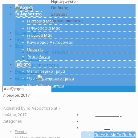
Αρχική
Το Αερόστατο
Η Ιστορία Μας
Η Φιλοσοφία Μας
Summer Camp
Η Ομάδα Μας
Faqs
Κανονισμός Λειτουργίας
Blog
Παροχές
Παιχνίδι Με Τα Παιδιά
Διαιτολόγιο
Events
Τμήματα
Βιβλιοπροτάσεις
Μεταβρεφικό Τμήμα
Εγκαταστάσεις
Επικοινωνία
Προ – Προνηπιακό Τμήμα
Προ – Νηπιαγωγείο
Νηπιαγωγείο
7 Ιουλίου, 2017
Ειδικότητες
Published by
Το Αερόστατο
at
7
Ιουλίου, 2017
Summer Camp
Categories
Faqs
Blog
Events
Παιχνίδι Με Τα Παιδιά