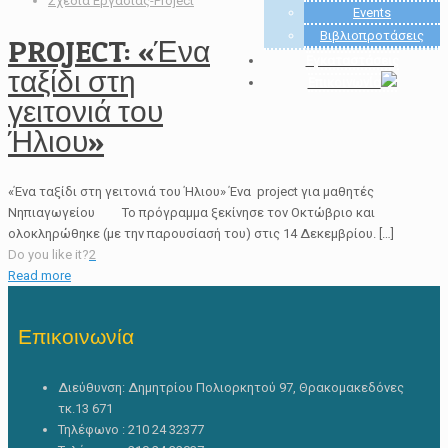
Σχέδια Εργασίας-Project
Events
Βιβλιοπροτάσεις
PROJECT: «Ένα
Εγκαταστάσεις
ταξίδι στη
Επικοινωνία
γειτονιά του
Ήλιου»
«Ένα ταξίδι στη γειτονιά του Ήλιου» Ένα project για μαθητές
Νηπιαγωγείου Το πρόγραμμα ξεκίνησε τον Οκτώβριο και
ολοκληρώθηκε (με την παρουσίασή του) στις 14 Δεκεμβρίου. […]
Do you like it?
2
Read more
Επικοινωνία
Διεύθυνση: Δημητρίου Πολιορκητού 97, Θρακομακεδόνες
τκ.13 671
Τηλέφωνο : 210 24 32377