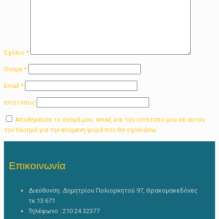
Σχόλιο
*
Όνομα
*
Email
*
Ιστότοπος
Αποθήκευσε το όνομά μου, email, και τον ιστότοπο μου σε αυτόν
τον πλοηγό για την επόμενη φορά που θα σχολιάσω.
Επικοινωνία
Διεύθυνση: Δημητρίου Πολιορκητού 97, Θρακομακεδόνες
τκ.13 671
Τηλέφωνο : 210 24 32377