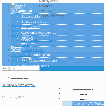
Αρχική
Το Αερόστατο
Η Ιστορία Μας
Η Φιλοσοφία Μας
Summer Camp
Η Ομάδα Μας
Faqs
Κανονισμός Λειτουργίας
Blog
Παροχές
Παιχνίδι Με Τα Παιδιά
Διαιτολόγιο
Events
Τμήματα
Βιβλιοπροτάσεις
Μεταβρεφικό Τμήμα
Εγκαταστάσεις
Επικοινωνία
Προ – Προνηπιακό Τμήμα
Προ – Νηπιαγωγείο
Νηπιαγωγείο
Ειδικότητες
Πλυντήριο αυτοκινήτου
Summer Camp
Faqs
30 Ιουνίου, 2016
Blog
Παιχνίδι Με Τα Παιδιά