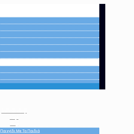
Summer Camp
Faqs
Blog
Παιχνίδι Με Τα Παιδιά