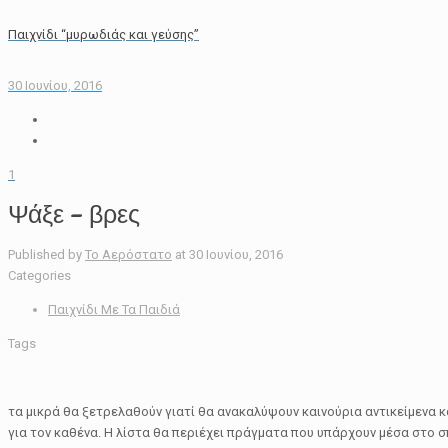
Παιχνίδι “μυρωδιάς και γεύσης”
30 Ιουνίου, 2016
1
Ψάξε – βρες
Published by
Το Αερόστατο
at
30 Ιουνίου, 2016
Categories
Παιχνίδι Με Τα Παιδιά
Tags
τα μικρά θα ξετρελαθούν γιατί θα ανακαλύψουν καινούρια αντικείμενα κ
για τον καθένα. Η λίστα θα περιέχει πράγματα που υπάρχουν μέσα στο σπ