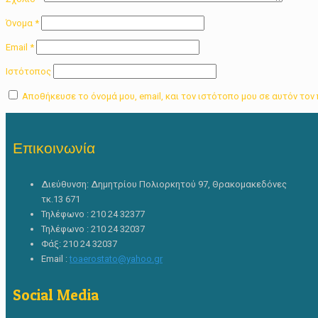
Όνομα
*
Email
*
Ιστότοπος
Αποθήκευσε το όνομά μου, email, και τον ιστότοπο μου σε αυτόν το
Επικοινωνία
Διεύθυνση: Δημητρίου Πολιορκητού 97, Θρακομακεδόνες
τκ.13 671
Τηλέφωνο : 210 24 32377
Τηλέφωνο : 210 24 32037
Φάξ: 210 24 32037
Email :
toaerostato@yahoo.gr
Social Media