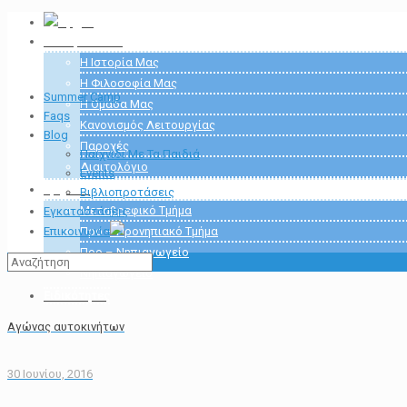
Αρχική
Το Αερόστατο
Η Ιστορία Μας
Η Φιλοσοφία Μας
Summer Camp
Η Ομάδα Μας
Faqs
Κανονισμός Λειτουργίας
Blog
Παροχές
Παιχνίδι Με Τα Παιδιά
Διαιτολόγιο
Events
Τμήματα
Βιβλιοπροτάσεις
Μεταβρεφικό Τμήμα
Εγκαταστάσεις
Επικοινωνία
Προ – Προνηπιακό Τμήμα
Προ – Νηπιαγωγείο
Νηπιαγωγείο
Ειδικότητες
Αγώνας αυτοκινήτων
30 Ιουνίου, 2016